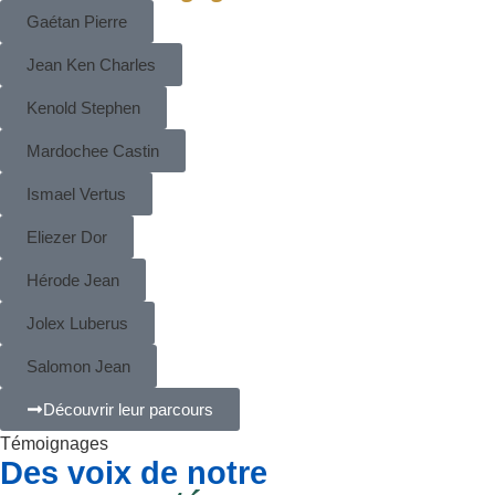
Gaétan Pierre
Jean Ken Charles
Kenold Stephen
Mardochee Castin
Ismael Vertus
Eliezer Dor
Hérode Jean
Jolex Luberus
Salomon Jean
Découvrir leur parcours
Témoignages
Des voix de notre